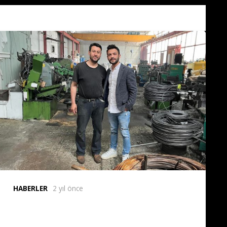
HABERLER
1 yıl önce
Carbopunch Çapaklama
Kalıpları