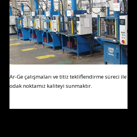
Ar-Ge çalışmaları ve titiz tekliflendirme süreci ile
odak noktamız kaliteyi sunmaktır.