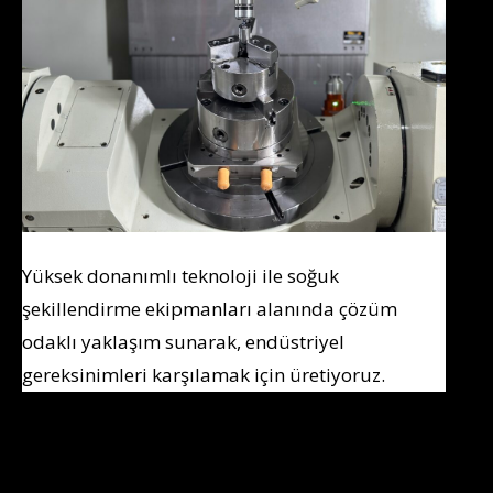
Yüksek donanımlı teknoloji ile soğuk
şekillendirme ekipmanları alanında çözüm
odaklı yaklaşım sunarak, endüstriyel
gereksinimleri karşılamak için üretiyoruz.