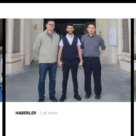
HABERLER
2 yıl önce
i
1 Dies 2 Blow Heading Screw
Makinamızı Teslim Ettik